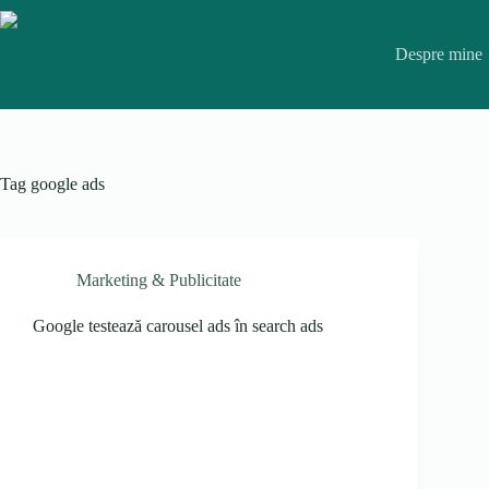
Skip
to
content
Despre mine
Tag
google ads
Marketing & Publicitate
Google testează carousel ads în search ads