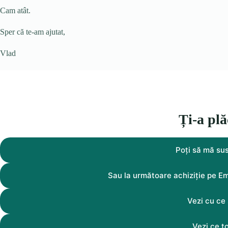
Cam atât.
Sper că te-am ajutat,
Vlad
Ți-a plă
Poți să mă su
Sau la următoare achiziție pe Ema
Vezi cu ce 
Vezi ce t