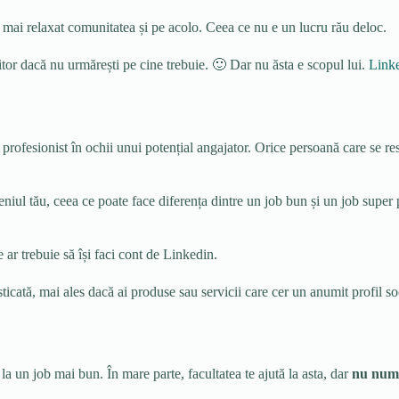
-a mai relaxat comunitatea și pe acolo. Ceea ce nu e un lucru rău deloc.
titor dacă nu urmărești pe cine trebuie. 🙂 Dar nu ăsta e scopul lui.
Link
i profesionist în ochii unui potențial angajator. Orice persoană care se re
eniul tău, ceea ce poate face diferența dintre un job bun și un job super
 ar trebuie să își faci cont de Linkedin.
sticată, mai ales dacă ai produse sau servicii care cer un anumit profil so
la un job mai bun. În mare parte, facultatea te ajută la asta, dar
nu num