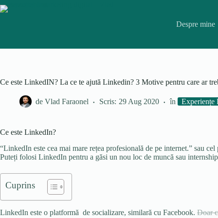
Skip
to
content
Despre mine
Ce este LinkedIN? La ce te ajută Linkedin? 3 Motive pentru care ar tre
de
Vlad Faraonel
Scris:
29 Aug 2020
în
Experiențe 
Ce este LinkedIn?
“LinkedIn este cea mai mare rețea profesională de pe internet.” sau cel 
Puteți folosi LinkedIn pentru a găsi un nou loc de muncă sau internship,
Cuprins
LinkedIn este o platformă de socializare, similară cu Facebook.
Doar c