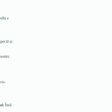
edIn
e
spectă și
 pentru
cio-
ai.
Însă