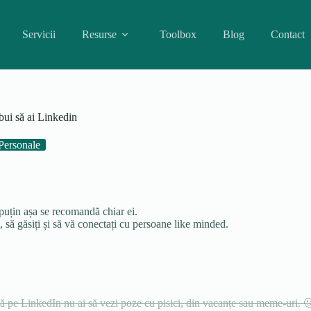
Servicii
Resurse
Toolbox
Blog
Contact
bui să ai Linkedin
Personale
puțin așa se recomandă chiar ei.
 să găsiți și să vă conectați cu persoane like minded.
ă pe LinkedIn nu ai să vezi poze cu pisici, din vacanțe sau meme-uri. 