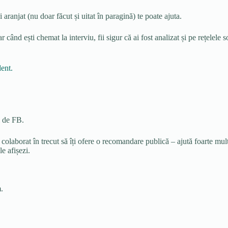
 aranjat (nu doar făcut și uitat în paragină) te poate ajuta.
ând ești chemat la interviu, fii sigur că ai fost analizat și pe rețelele so
dent.
l de FB.
 colaborat în trecut să îți ofere o recomandare publică – ajută foarte mul
le afișezi.
.