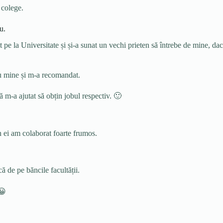
 colege.
u.
 pe la Universitate și și-a sunat un vechi prieten să întrebe de mine, dac
 cu mine și m-a recomandat.
 m-a ajutat să obțin jobul respectiv. 🙂
din ei am colaborat foarte frumos.
ă de pe băncile facultății.
😀