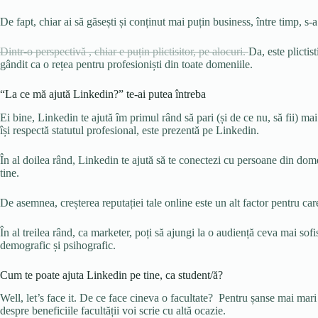
De fapt, chiar ai să găsești și conținut mai puțin business, între timp, s
Dintr-o perspectivă , chiar e puțin plictisitor, pe alocuri.
Da, este plictis
gândit ca o rețea pentru profesioniști din toate domeniile.
“La ce mă ajută Linkedin?” te-ai putea întreba
Ei bine, Linkedin te ajută îm primul rând să pari (și de ce nu, să fii) ma
își respectă statutul profesional, este prezentă pe Linkedin.
În al doilea rând, Linkedin te ajută să te conectezi cu persoane din dom
tine.
De asemnea, creșterea reputației tale online este un alt factor pentru care
În al treilea rând, ca marketer, poți să ajungi la o audiență ceva mai sofi
demografic și psihografic.
Cum te poate ajuta Linkedin pe tine, ca student/ă?
Well, let’s face it. De ce face cineva o facultate? Pentru șanse mai mari 
despre beneficiile facultății voi scrie cu altă ocazie.