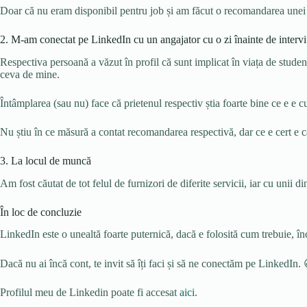
Doar că nu eram disponibil pentru job și am făcut o recomandarea unei
2. M-am conectat pe LinkedIn cu un angajator cu o zi înainte de intervi
Respectiva persoană a văzut în profil că sunt implicat în viața de student
ceva de mine.
Întâmplarea (sau nu) face că prietenul respectiv știa foarte bine ce e e
Nu știu în ce măsură a contat recomandarea respectivă, dar ce e cert e că
3. La locul de muncă
Am fost căutat de tot felul de furnizori de diferite servicii, iar cu unii 
În loc de concluzie
LinkedIn este o unealtă foarte puternică, dacă e folosită cum trebuie, înc
Dacă nu ai încă cont, te invit să îți faci și să ne conectăm pe LinkedIn. 
Profilul meu de Linkedin poate fi accesat
aici
.