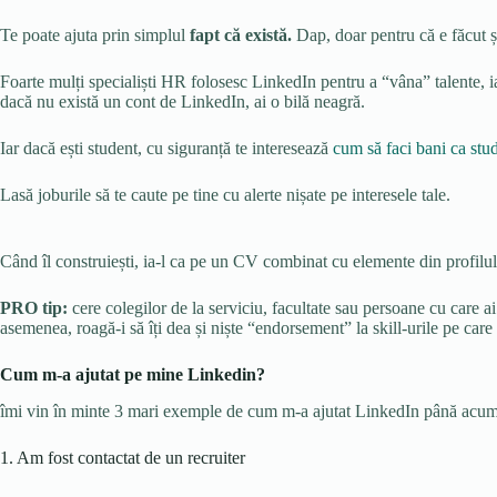
Te poate ajuta prin simplul
fapt că există.
Dap, doar pentru că e făcut și
Foarte mulți specialiști HR folosesc LinkedIn pentru a “vâna” talente, iar c
dacă nu există un cont de LinkedIn, ai o bilă neagră.
Iar dacă ești student, cu siguranță te interesează
cum să faci bani ca stu
Lasă joburile să te caute pe tine cu alerte nișate pe interesele tale.
Când îl construiești, ia-l ca pe un CV combinat cu elemente din profilu
PRO tip:
cere colegilor de la serviciu, facultate sau persoane cu care ai
asemenea, roagă-i să îți dea și niște “endorsement” la skill-urile pe care 
Cum m-a ajutat pe mine Linkedin?
îmi vin în minte 3 mari exemple de cum m-a ajutat LinkedIn până acum
1. Am fost contactat de un recruiter