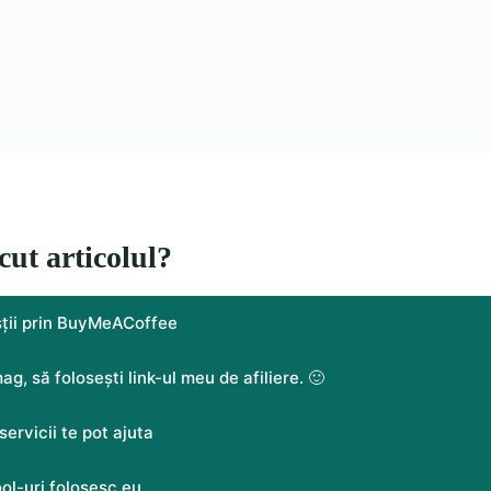
cut articolul?
sții prin BuyMeACoffee
g, să folosești link-ul meu de afiliere. 🙂
servicii te pot ajuta
ool-uri folosesc eu