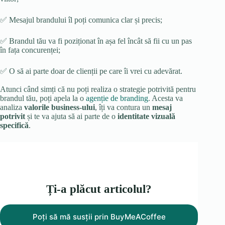
✅ Mesajul brandului îl poți comunica clar și precis;
✅ Brandul tău va fi poziționat în așa fel încât să fii cu un pas
în fața concurenței;
✅ O să ai parte doar de clienții pe care îi vrei cu adevărat.
Atunci când simți că nu poți realiza o strategie potrivită pentru
brandul tău, poți apela la o
agenție de branding
. Acesta va
analiza
valorile business-ului
, îți va contura un
mesaj
potrivit
și te va ajuta să ai parte de o
identitate vizuală
specifică
.
Ți-a plăcut articolul?
Poți să mă susții prin BuyMeACoffee