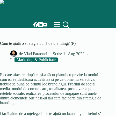
Skip
to
content
Cum te ajută o strategie bună de branding? (P)
de
Vlad Faraonel
Scris:
11 Aug 2022
în
Marketing & Publicitate
Fiecare afacere, după ce și-a făcut planul cu privire la modul
cum își va desfășura activitatea și pe ce domeniu va activa,
trebuie să pună pe primul loc brandingul. Profilul de social
media, modul de comunicare, tonalitatea, promovarea pe
rețelele sociale, realizarea procesului de angajare sunt unele
dintre elementele business-ul tău care fac parte din strategia de
branding.
Dar înainte de a înțelege la ce te ajută un branding, ar trebui să