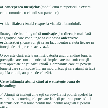
➡️
conceperea mesajelor
(modul cum te raportezi la extern,
cum comunici cu clienții sau parteneri);
➡️
identitatea vizuală
(expresia vizuală a brandului).
Strategia de branding oferă
motivație
și o
direcție
mai clară
angajaților, care vor ajunge să cunoască
obiectivele
organizației
și care vor ști ce au făcut pentru a ajuta fiecare în
funcție de aria pe care activează.
O poveste clară este transmisă datorită unui branding bun, iar
poveștile care sunt autentice și simple, care transmit
emoții
sunt apreciate de
publicul țintă
. Companiile care au povești
bune și care sunt spuse într-un mod plăcut și care ajung să facă
apel la emoții, au parte de vânzări.
Ce se întâmplă atunci când ai o strategie bună de
branding
:
✅ Ajungi să înțelegi cine ești cu adevărat și poți să apelezi la
valorile sau convingerile pe care le deții pentru a putea să iei
deciziile cele mai bune pentru tine, pentru angajați și pentru
viitor;