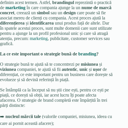
definim acest termen. Astfel,
brandingul
reprezintă o practică
de
marketing
în care compania ajunge la un
nume de marcă
concret
, creează un
simbol
sau un
design
care poate să fie
asociat mereu de clienți cu compania. Acest proces ajută la
diferențierea
și
identificarea
unui produs față de altele. Dar
în spatele acestui proces, sunt multe domenii care sunt utilizate
pentru a ajunge la un profil profesional unic și care să atragă
atenția, precum:
marketing
, publicitate, customer services sau
grafică.
La ce este important o strategie bună de
branding
?
O strategie bună te ajută să te concentrezi pe
misiunea
și
viziunea
companiei, te ajută să fii
autentic
,
unic
și
ușor
de
diferențiat, ce este important pentru un business care dorește să
evolueze și să devină referință în piață.
Se întâmplă ca la început să nu știi cine ești, pentru ce ești pe
piață, ce dorești să obții, iar acest lucru îți poate afecta
afacerea. O strategie de brand completă este împărțită în trei
părți distincte:
➡️
nucleul mărcii tale
(valorile companiei, misiunea, ideea cu
care ai pornit această afacere);