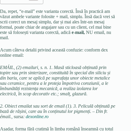
Da, repet, “e-mail” este varianta corectă. Însă în practică am
văzut ambele variante folosite + mail, simplu. Însă dacă vrei să
scrii corect un mesaj simplu, dar și mai ales într-un mesaj
formal, poate chiar de angajare sau cu un client, cel mai bine
este să folosești varianta corectă, adică
e-mail,
NU email, nu
mail.
Acum câteva detalii privind această confuzie: conform dex
online email:
EMÁIL, (2) emailuri, s. n. 1. Masă sticloasă obținută prin
topire sau prin sinterizare, constituită în special din siliciu și
din bariu, care se aplică pe suprafața unor obiecte metalice
sau ceramice, pentru a le proteja împotriva coroziunii, a le
îmbunătăți rezistența mecanică, a realiza izolarea lor
electrică, în scop decorativ etc.; smalț, glazură.
2. Obiect emailat sau sort de email (1). 3. Peliculă obținută pe
bază de rășini, care au în conținutul lor pigmenți. – Din fr.
émail.,
sursa
:
dexonline.ro
Așadar, forma fără cratimă în limba română înseamnă cu totul