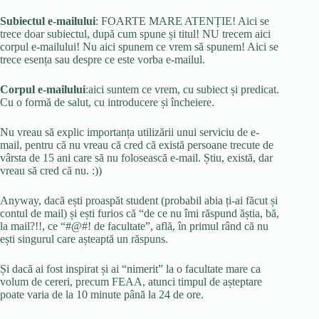
Subiectul e-mailului
: FOARTE MARE ATENȚIE! Aici se
trece doar subiectul, după cum spune și titul! NU trecem aici
corpul e-mailului! Nu aici spunem ce vrem să spunem! Aici se
trece esența sau despre ce este vorba e-mailul.
Corpul e-mailului
:aici suntem ce vrem, cu subiect și predicat.
Cu o formă de salut, cu introducere și încheiere.
Nu vreau să explic importanța utilizării unui serviciu de e-
mail, pentru că nu vreau că cred că există persoane trecute de
vârsta de 15 ani care să nu folosească e-mail. Știu, există, dar
vreau să cred că nu. :))
Anyway, dacă ești proaspăt student (probabil abia ți-ai făcut și
contul de mail) și ești furios că “de ce nu îmi răspund ăștia, bă,
la mail?!!, ce “#@#! de facultate”, află, în primul rând că nu
ești singurul care așteaptă un răspuns.
Și dacă ai fost inspirat și ai “nimerit” la o facultate mare ca
volum de cereri, precum FEAA, atunci timpul de așteptare
poate varia de la 10 minute până la 24 de ore.