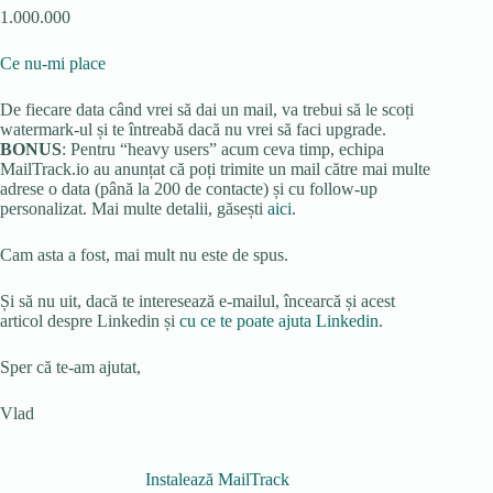
1.000.000
Ce nu-mi place
De fiecare data când vrei să dai un mail, va trebui să le scoți
watermark-ul și te întreabă dacă nu vrei să faci upgrade.
BONUS
: Pentru “heavy users” acum ceva timp, echipa
MailTrack.io au anunțat că poți trimite un mail către mai multe
adrese o data (până la 200 de contacte) și cu follow-up
personalizat. Mai multe detalii, găsești
aici
.
Cam asta a fost, mai mult nu este de spus.
Și să nu uit, dacă te interesează e-mailul, încearcă și acest
articol despre Linkedin și
cu ce te poate ajuta Linkedin
.
Sper că te-am ajutat,
Vlad
Instalează MailTrack