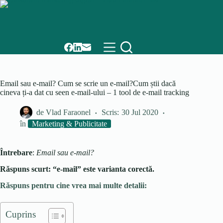
Skip
to
content
Email sau e-mail? Cum se scrie un e-mail?Cum știi dacă
cineva ți-a dat cu seen e-mail-ului – 1 tool de e-mail tracking
de
Vlad Faraonel
Scris:
30 Jul 2020
în
Marketing & Publicitate
Întrebare
:
Email sau e-mail?
Răspuns scurt: “e-mail” este varianta corectă.
Răspuns pentru cine vrea mai multe detalii:
Cuprins