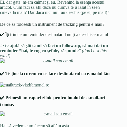
Ei, dar gata, m-am calmat și eu. Revenind la esența acestui
articol. Cum faci să afli dacă nu cumva te-a lăsat în seen
cineva la mail? Dar dacă nici nu l-au deschis (pe el, pe mail)?
De ce să folosești un instrument de tracking pentru e-mail?
✔️ Îți trimite un reminder destinatarul nu ți-a deschis e-mailul
->
te ajută să știi când să faci un follow-up, să mai dai un
reminder “hai, te rog eu
șefule, răspunde”
(don’t ask this
way!)
✔️ Te ține la curent cu ce face destinatarul cu e-mailul tău
✔️ Primești un raport zilnic pentru totalul de e-mail-uri
trimise.
Hai să vedem cum facem să aflăm asta.